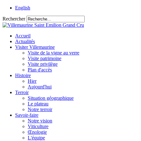
English
Rechercher
Accueil
Actualités
Visiter Villemaurine
Visite de la vigne au verre
Visite patrimoine
Visite privilège
Plan d'accès
Histoire
Hier
Aujourd'hui
Terroir
Situation géographique
Le plateau
Notre terroir
Savoir-faire
Notre vision
Viticulture
Œnologie
L'équipe